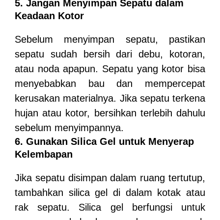
5. Jangan Menyimpan Sepatu dalam
Keadaan Kotor
Sebelum menyimpan sepatu, pastikan
sepatu sudah bersih dari debu, kotoran,
atau noda apapun. Sepatu yang kotor bisa
menyebabkan bau dan mempercepat
kerusakan materialnya. Jika sepatu terkena
hujan atau kotor, bersihkan terlebih dahulu
sebelum menyimpannya.
6. Gunakan Silica Gel untuk Menyerap
Kelembapan
Jika sepatu disimpan dalam ruang tertutup,
tambahkan silica gel di dalam kotak atau
rak sepatu. Silica gel berfungsi untuk