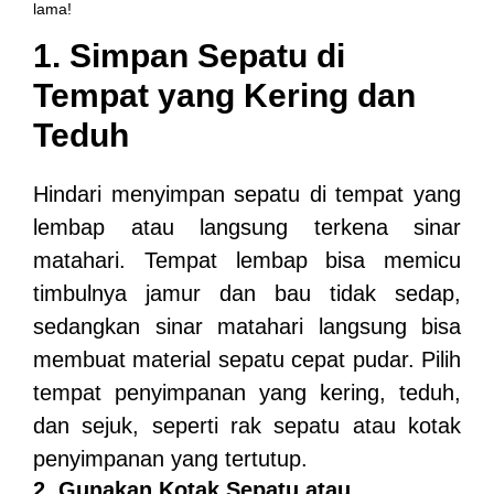
lama!
1. Simpan Sepatu di
Tempat yang Kering dan
Teduh
Hindari menyimpan sepatu di tempat yang
lembap atau langsung terkena sinar
matahari. Tempat lembap bisa memicu
timbulnya jamur dan bau tidak sedap,
sedangkan sinar matahari langsung bisa
membuat material sepatu cepat pudar. Pilih
tempat penyimpanan yang kering, teduh,
dan sejuk, seperti rak sepatu atau kotak
penyimpanan yang tertutup.
2. Gunakan Kotak Sepatu atau