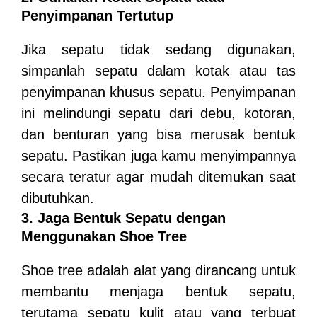
Penyimpanan Tertutup
Jika sepatu tidak sedang digunakan,
simpanlah sepatu dalam kotak atau tas
penyimpanan khusus sepatu. Penyimpanan
ini melindungi sepatu dari debu, kotoran,
dan benturan yang bisa merusak bentuk
sepatu. Pastikan juga kamu menyimpannya
secara teratur agar mudah ditemukan saat
dibutuhkan.
3. Jaga Bentuk Sepatu dengan
Menggunakan Shoe Tree
Shoe tree adalah alat yang dirancang untuk
membantu menjaga bentuk sepatu,
terutama sepatu kulit atau yang terbuat